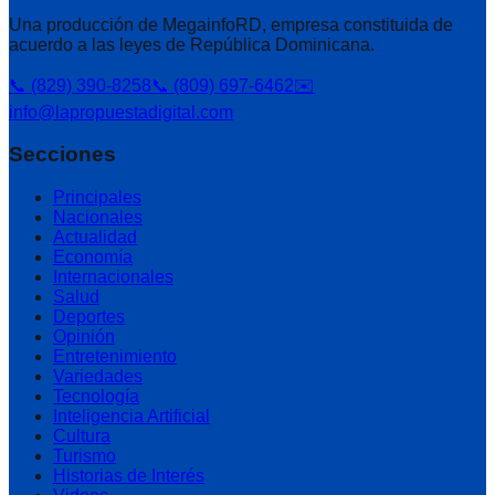
Una producción de MegainfoRD, empresa constituida de
acuerdo a las leyes de República Dominicana.
📞 (829) 390-8258
📞 (809) 697-6462
✉️
info@lapropuestadigital.com
Secciones
Principales
Nacionales
Actualidad
Economía
Internacionales
Salud
Deportes
Opinión
Entretenimiento
Variedades
Tecnología
Inteligencia Artificial
Cultura
Turismo
Historias de Interés