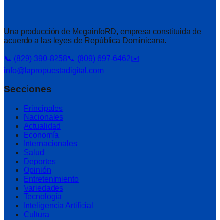
Una producción de MegainfoRD, empresa constituida de
acuerdo a las leyes de República Dominicana.
📞 (829) 390-8258
📞 (809) 697-6462
✉️
info@lapropuestadigital.com
Secciones
Principales
Nacionales
Actualidad
Economía
Internacionales
Salud
Deportes
Opinión
Entretenimiento
Variedades
Tecnología
Inteligencia Artificial
Cultura