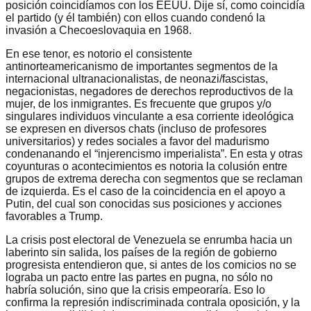
posición coincidíamos con los EEUU. Dije sí, como coincidía
el partido (y él también) con ellos cuando condenó la
invasión a Checoeslovaquia en 1968.
En ese tenor, es notorio el consistente
antinorteamericanismo de importantes segmentos de la
internacional ultranacionalistas, de neonazi/fascistas,
negacionistas, negadores de derechos reproductivos de la
mujer, de los inmigrantes. Es frecuente que grupos y/o
singulares individuos vinculante a esa corriente ideológica
se expresen en diversos chats (incluso de profesores
universitarios) y redes sociales a favor del madurismo
condenanando el “injerencismo imperialista”. En esta y otras
coyunturas o acontecimientos es notoria la colusión entre
grupos de extrema derecha con segmentos que se reclaman
de izquierda. Es el caso de la coincidencia en el apoyo a
Putin, del cual son conocidas sus posiciones y acciones
favorables a Trump.
La crisis post electoral de Venezuela se enrumba hacia un
laberinto sin salida, los países de la región de gobierno
progresista entendieron que, si antes de los comicios no se
lograba un pacto entre las partes en pugna, no sólo no
habría solución, sino que la crisis empeoraría. Eso lo
confirma la represión indiscriminada contrala oposición, y la