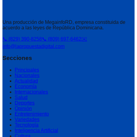
Una producción de MegainfoRD, empresa constituida de
acuerdo a las leyes de República Dominicana.
📞 (829) 390-8258
📞 (809) 697-6462
✉️
info@lapropuestadigital.com
Secciones
Principales
Nacionales
Actualidad
Economía
Internacionales
Salud
Deportes
Opinión
Entretenimiento
Variedades
Tecnología
Inteligencia Artificial
Cultura