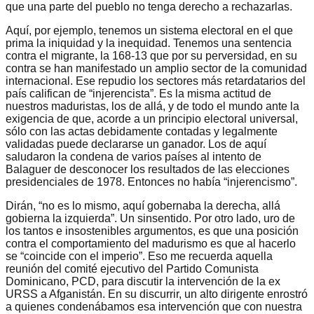
que una parte del pueblo no tenga derecho a rechazarlas.
Aquí, por ejemplo, tenemos un sistema electoral en el que
prima la iniquidad y la inequidad. Tenemos una sentencia
contra el migrante, la 168-13 que por su perversidad, en su
contra se han manifestado un amplio sector de la comunidad
internacional. Ese repudio los sectores más retardatarios del
país califican de “injerencista”. Es la misma actitud de
nuestros maduristas, los de allá, y de todo el mundo ante la
exigencia de que, acorde a un principio electoral universal,
sólo con las actas debidamente contadas y legalmente
validadas puede declararse un ganador. Los de aquí
saludaron la condena de varios países al intento de
Balaguer de desconocer los resultados de las elecciones
presidenciales de 1978. Entonces no había “injerencismo”.
Dirán, “no es lo mismo, aquí gobernaba la derecha, allá
gobierna la izquierda”. Un sinsentido. Por otro lado, uro de
los tantos e insostenibles argumentos, es que una posición
contra el comportamiento del madurismo es que al hacerlo
se “coincide con el imperio”. Eso me recuerda aquella
reunión del comité ejecutivo del Partido Comunista
Dominicano, PCD, para discutir la intervención de la ex
URSS a Afganistán. En su discurrir, un alto dirigente enrostró
a quienes condenábamos esa intervención que con nuestra