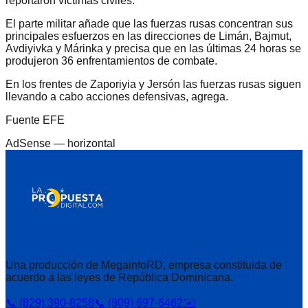
reportaron víctimas civiles.
El parte militar añade que las fuerzas rusas concentran sus
principales esfuerzos en las direcciones de Limán, Bajmut,
Avdiyivka y Márinka y precisa que en las últimas 24 horas se
produjeron 36 enfrentamientos de combate.
En los frentes de Zaporiyia y Jersón las fuerzas rusas siguen
llevando a cabo acciones defensivas, agrega.
Fuente EFE
AdSense —
horizontal
Una producción de MegainfoRD, empresa constituida de
acuerdo a las leyes de República Dominicana.
📞 (829) 390-8258
📞 (809) 697-6462
✉️