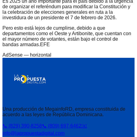
Es 2025 un año importante para el país debido a la urgencia
de organizar el referéndum para modificar la Constitución y
la celebración de elecciones generales en ruta a la
investidura de un presidente el 7 de febrero de 2026.
Pero esto está lejos de cumplirse, debido a que
departamentos como el Oeste y Artibonite, que cuentan con
el mayor número de votantes, están bajo el control de
bandas armadas.EFE
AdSense —
horizontal
Una producción de MegainfoRD, empresa constituida de
acuerdo a las leyes de República Dominicana.
📞 (829) 390-8258
📞 (809) 697-6462
✉️
info@lapropuestadigital.com