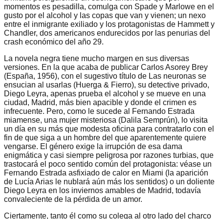
momentos es pesadilla, comulga con Spade y Marlowe en el
gusto por el alcohol y las copas que van y vienen; un nexo
entre el inmigrante exiliado y los protagonistas de Hammett y
Chandler, dos americanos endurecidos por las penurias del
crash económico del año 29.
La novela negra tiene mucho margen en sus diversas
versiones. En la que acaba de publicar Carlos Asorey Brey
(España, 1956), con el sugestivo título de Las neuronas se
ensucian al usarlas (Huerga & Fierro), su detective privado,
Diego Leyra, apenas prueba el alcohol y se mueve en una
ciudad, Madrid, más bien apacible y donde el crimen es
infrecuente. Pero, como le sucede al Fernando Estrada
miamense, una mujer misteriosa (Dalila Semprún), lo visita
un día en su más que modesta oficina para contratarlo con el
fin de que siga a un hombre del que aparentemente quiere
vengarse. El género exige la irrupción de esa dama
enigmática y casi siempre peligrosa por razones turbias, que
trastocará el poco sentido común del protagonista: véase un
Fernando Estrada asfixiado de calor en Miami (la aparición
de Lucía Arias le nublará aún más los sentidos) o un doliente
Diego Leyra en los inviernos amables de Madrid, todavía
convaleciente de la pérdida de un amor.
Ciertamente, tanto él como su colega al otro lado del charco