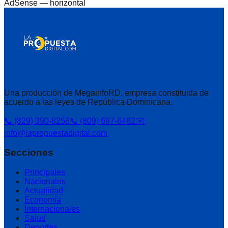
AdSense —
horizontal
Una producción de MegainfoRD, empresa constituida de
acuerdo a las leyes de República Dominicana.
📞 (829) 390-8258
📞 (809) 697-6462
✉️
info@lapropuestadigital.com
Secciones
Principales
Nacionales
Actualidad
Economía
Internacionales
Salud
Deportes