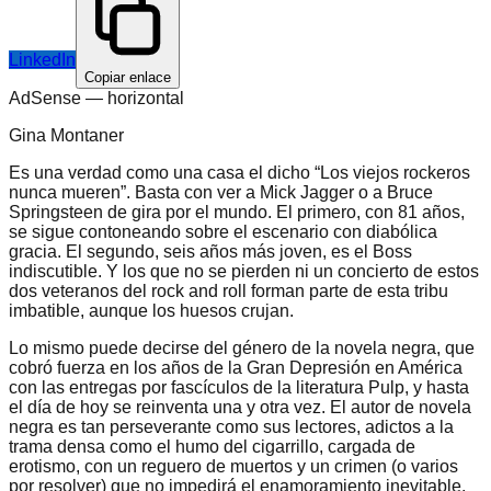
LinkedIn
Copiar enlace
AdSense —
horizontal
Gina Montaner
Es una verdad como una casa el dicho “Los viejos rockeros
nunca mueren”. Basta con ver a Mick Jagger o a Bruce
Springsteen de gira por el mundo. El primero, con 81 años,
se sigue contoneando sobre el escenario con diabólica
gracia. El segundo, seis años más joven, es el Boss
indiscutible. Y los que no se pierden ni un concierto de estos
dos veteranos del rock and roll forman parte de esta tribu
imbatible, aunque los huesos crujan.
Lo mismo puede decirse del género de la novela negra, que
cobró fuerza en los años de la Gran Depresión en América
con las entregas por fascículos de la literatura Pulp, y hasta
el día de hoy se reinventa una y otra vez. El autor de novela
negra es tan perseverante como sus lectores, adictos a la
trama densa como el humo del cigarrillo, cargada de
erotismo, con un reguero de muertos y un crimen (o varios
por resolver) que no impedirá el enamoramiento inevitable.