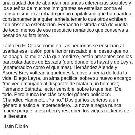
una ciudad donde abundan profundas diferencias sociales y
los sueños de muchos inmigrantes se estrellan contra el
consumismo exacerbado por un capitalismo que bombardea
constantemente a quien anhela tener lo que otros exhiben
con obscena ostentación. Fernando Estrada está de vuelta
de todo, menos de ese resquicio romántico que conserva a
pesar de su fatalismo.
Tanto en El Ocaso como en Las neuronas se ensucian al
usarlas esa ilusión por el amor rescatable, el deseo que no
se apaga, la mujer a la que rendirse, están presentes con las
particularidades de Estrada (duro donde los haya) y de Leyra
(enamoradizo como el que más). Hernández Alende y
Asorey Brey voltean juguetones la novela negra de toda la
vida: Diego Leyra, un alma pacífica, sobre su nuevo encargo:
“me veo empujado al disparate de matar a un hombre”;
Fernando Estrada, lector sensible, sobre lo que lee: “De
todo. Pero nunca los clásicos del género policiaco.
Chandler, Hammett…Ya no.” Dos guiños certeros a un
género elástico e imperecedero. La novela negra nunca
muere porque la escriben y rescriben los viejos rockeros de
la literatura.
Listín Diario