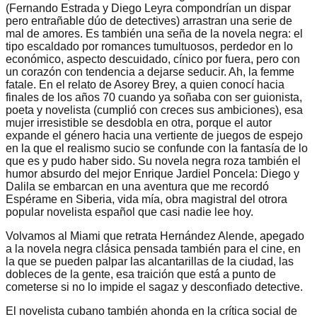
(Fernando Estrada y Diego Leyra compondrían un dispar
pero entrañable dúo de detectives) arrastran una serie de
mal de amores. Es también una seña de la novela negra: el
tipo escaldado por romances tumultuosos, perdedor en lo
económico, aspecto descuidado, cínico por fuera, pero con
un corazón con tendencia a dejarse seducir. Ah, la femme
fatale. En el relato de Asorey Brey, a quien conocí hacia
finales de los años 70 cuando ya soñaba con ser guionista,
poeta y novelista (cumplió con creces sus ambiciones), esa
mujer irresistible se desdobla en otra, porque el autor
expande el género hacia una vertiente de juegos de espejo
en la que el realismo sucio se confunde con la fantasía de lo
que es y pudo haber sido. Su novela negra roza también el
humor absurdo del mejor Enrique Jardiel Poncela: Diego y
Dalila se embarcan en una aventura que me recordó
Espérame en Siberia, vida mía, obra magistral del otrora
popular novelista español que casi nadie lee hoy.
Volvamos al Miami que retrata Hernández Alende, apegado
a la novela negra clásica pensada también para el cine, en
la que se pueden palpar las alcantarillas de la ciudad, las
dobleces de la gente, esa traición que está a punto de
cometerse si no lo impide el sagaz y desconfiado detective.
El novelista cubano también ahonda en la crítica social de