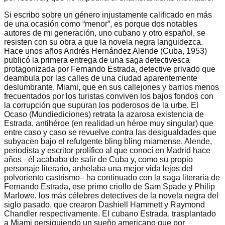
Si escribo sobre un género injustamente calificado en más
de una ocasión como “menor”, es porque dos notables
autores de mi generación, uno cubano y otro español, se
resisten con su obra a que la novela negra languidezca.
Hace unos años Andrés Hernández Alende (Cuba, 1953)
publicó la primera entrega de una saga detectivesca
protagonizada por Fernando Estrada, detective privado que
deambula por las calles de una ciudad aparentemente
deslumbrante, Miami, que en sus callejones y barrios menos
frecuentados por los turistas conviven los bajos fondos con
la corrupción que supuran los poderosos de la urbe. El
Ocaso (Mundiediciones) retrata la azarosa existencia de
Estrada, antihéroe (en realidad un héroe muy singular) que
entre caso y caso se revuelve contra las desigualdades que
subyacen bajo el refulgente bling bling miamense. Alende,
periodista y escritor prolífico al que conocí en Madrid hace
años –él acababa de salir de Cuba y, como su propio
personaje literario, anhelaba una mejor vida lejos del
polvoriento castrismo– ha continuado con la saga literaria de
Fernando Estrada, ese primo criollo de Sam Spade y Philip
Marlowe, los más célebres detectives de la novela negra del
siglo pasado, que crearon Dashiell Hammett y Raymond
Chandler respectivamente. El cubano Estrada, trasplantado
a Miami persiguiendo un sueño americano que por