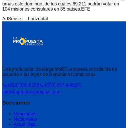
urnas este domingo, de los cuales 69.211 podrán votar en
104 misiones consulares en 85 países.EFE
AdSense —
horizontal
Una producción de MegainfoRD, empresa constituida de
acuerdo a las leyes de República Dominicana.
📞 (829) 390-8258
📞 (809) 697-6462
✉️
info@lapropuestadigital.com
Secciones
Principales
Nacionales
Actualidad