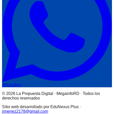
WhatsApp
© 2026 La Propuesta Digital · MegainfoRD · Todos los
derechos reservados
Sitio web desarrollado por EduNexus Plus ·
jimenez2178@gmail.com