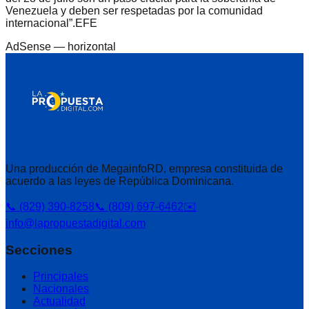
Venezuela y deben ser respetadas por la comunidad
internacional”.EFE
AdSense —
horizontal
Una producción de MegainfoRD, empresa constituida de
acuerdo a las leyes de República Dominicana.
📞 (829) 390-8258
📞 (809) 697-6462
✉️
info@lapropuestadigital.com
Secciones
Principales
Nacionales
Actualidad