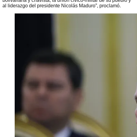
bolivariana y chavista, la unión cívico-militar de su pueblo y
al liderazgo del presidente Nicolás Maduro”, proclamó.