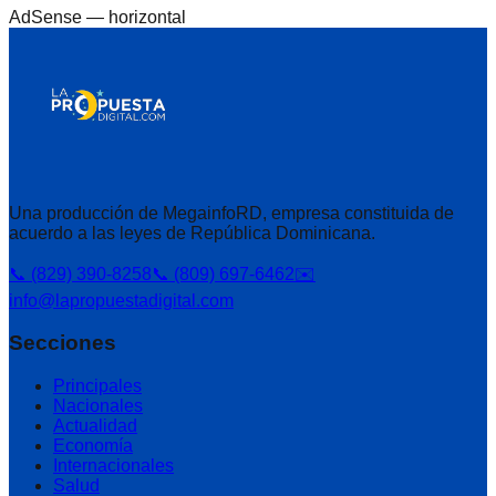
AdSense —
horizontal
Una producción de MegainfoRD, empresa constituida de
acuerdo a las leyes de República Dominicana.
📞 (829) 390-8258
📞 (809) 697-6462
✉️
info@lapropuestadigital.com
Secciones
Principales
Nacionales
Actualidad
Economía
Internacionales
Salud