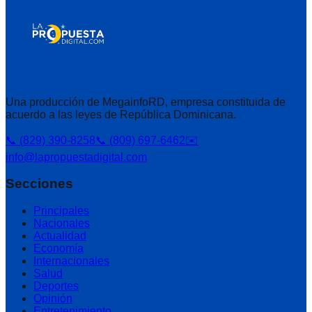
Una producción de MegainfoRD, empresa constituida de
acuerdo a las leyes de República Dominicana.
📞 (829) 390-8258
📞 (809) 697-6462
✉️
info@lapropuestadigital.com
Secciones
Principales
Nacionales
Actualidad
Economía
Internacionales
Salud
Deportes
Opinión
Entretenimiento