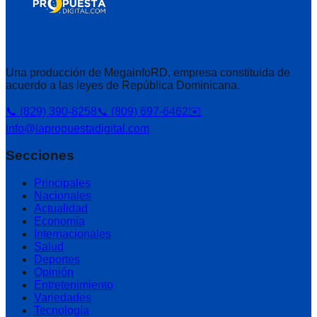
Una producción de MegainfoRD, empresa constituida de
acuerdo a las leyes de República Dominicana.
📞 (829) 390-8258
📞 (809) 697-6462
✉️
info@lapropuestadigital.com
Secciones
Principales
Nacionales
Actualidad
Economía
Internacionales
Salud
Deportes
Opinión
Entretenimiento
Variedades
Tecnología