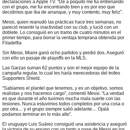
declaraciones a Apple TV. “De a poquito me fui entrenando
con el grupo, me fui encontrando bien y es por eso que
decidimos que iba de arranque, y muy contento, muy feliz”.
Messi, quien reanudó las prácticas hace tres semanas, no
pareció resentir la inactividad con su club, y lució con un
doblete. Lo consiguió en un tramo de cuatro minutos en el
primer tiempo, para borrar la ventaja temprana obtenida por
Filadelfia
Sin Messi, Miami ganó ocho partidos y perdió dos. Aseguró
con ello un pasaje de playoffs en la MLS.
Las Garzas suman 62 puntos y son el mejor equipo de la
campaña regular, lo cual les haría merecedoras del trofeo
Supporters Shield.
“Sabíamos el plantel que tenemos, y es un objetivo, somos
realistas y nos hacemos cargo”, comentó Messi. “La verdad
es que durante el año tuvimos mucha mala suerte con las
lesiones. Nunca estuvimos todos completos por una cosa o
por otra… y el grupo siempre salió adelante… Ojalá
podamos terminar en lo más alto”.
El uruguayo Luis Suárez consiguió una asistencia y aseguró
la victoria de su equipo con un tanto a pase de Messi en los