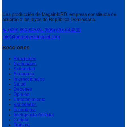
Una producción de MegainfoRD, empresa constituida de
acuerdo a las leyes de República Dominicana.
📞 (829) 390-8258
📞 (809) 697-6462
✉️
info@lapropuestadigital.com
Secciones
Principales
Nacionales
Actualidad
Economía
Internacionales
Salud
Deportes
Opinión
Entretenimiento
Variedades
Tecnología
Inteligencia Artificial
Cultura
Turismo