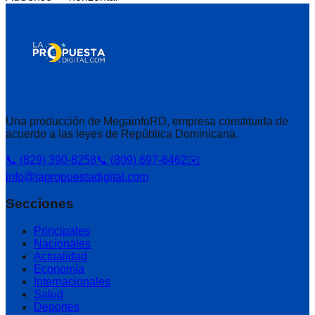
Una producción de MegainfoRD, empresa constituida de
acuerdo a las leyes de República Dominicana.
📞 (829) 390-8258
📞 (809) 697-6462
✉️
info@lapropuestadigital.com
Secciones
Principales
Nacionales
Actualidad
Economía
Internacionales
Salud
Deportes