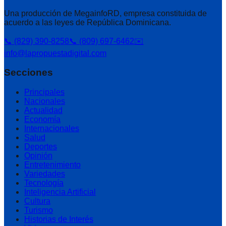
Una producción de MegainfoRD, empresa constituida de
acuerdo a las leyes de República Dominicana.
📞 (829) 390-8258
📞 (809) 697-6462
✉️
info@lapropuestadigital.com
Secciones
Principales
Nacionales
Actualidad
Economía
Internacionales
Salud
Deportes
Opinión
Entretenimiento
Variedades
Tecnología
Inteligencia Artificial
Cultura
Turismo
Historias de Interés