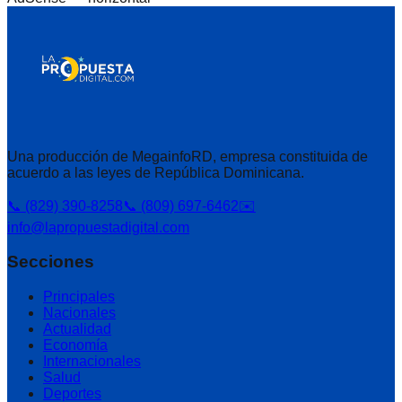
Una producción de MegainfoRD, empresa constituida de
acuerdo a las leyes de República Dominicana.
📞 (829) 390-8258
📞 (809) 697-6462
✉️
info@lapropuestadigital.com
Secciones
Principales
Nacionales
Actualidad
Economía
Internacionales
Salud
Deportes