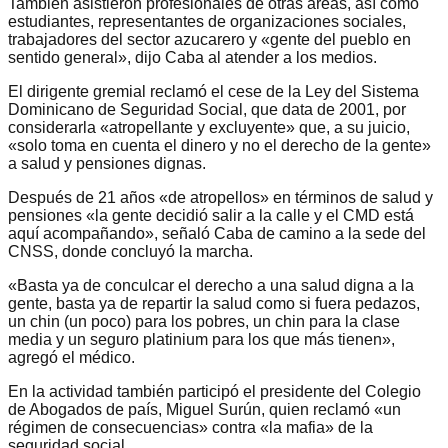
También asistieron profesionales de otras áreas, así como
estudiantes, representantes de organizaciones sociales,
trabajadores del sector azucarero y «gente del pueblo en
sentido general», dijo Caba al atender a los medios.
El dirigente gremial reclamó el cese de la Ley del Sistema
Dominicano de Seguridad Social, que data de 2001, por
considerarla «atropellante y excluyente» que, a su juicio,
«solo toma en cuenta el dinero y no el derecho de la gente»
a salud y pensiones dignas.
Después de 21 años «de atropellos» en términos de salud y
pensiones «la gente decidió salir a la calle y el CMD está
aquí acompañando», señaló Caba de camino a la sede del
CNSS, donde concluyó la marcha.
«Basta ya de conculcar el derecho a una salud digna a la
gente, basta ya de repartir la salud como si fuera pedazos,
un chin (un poco) para los pobres, un chin para la clase
media y un seguro platinium para los que más tienen»,
agregó el médico.
En la actividad también participó el presidente del Colegio
de Abogados de país, Miguel Surún, quien reclamó «un
régimen de consecuencias» contra «la mafia» de la
seguridad social.