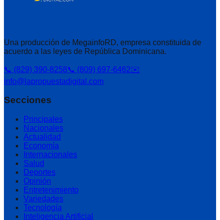
Una producción de MegainfoRD, empresa constituida de
acuerdo a las leyes de República Dominicana.
📞 (829) 390-8258
📞 (809) 697-6462
✉️
info@lapropuestadigital.com
Secciones
Principales
Nacionales
Actualidad
Economía
Internacionales
Salud
Deportes
Opinión
Entretenimiento
Variedades
Tecnología
Inteligencia Artificial