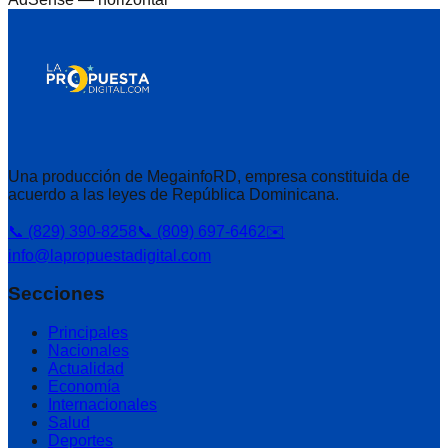
Una producción de MegainfoRD, empresa constituida de
acuerdo a las leyes de República Dominicana.
📞 (829) 390-8258
📞 (809) 697-6462
✉️
info@lapropuestadigital.com
Secciones
Principales
Nacionales
Actualidad
Economía
Internacionales
Salud
Deportes