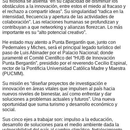
Su filosofía se asienta “en su capacidad de disminuir los
obstáculos a la innovación, entre estos el miedo al fracaso y
el rechazo a compartir ideas”. Su singularidad “radica en la
intensidad, frecuencia y apertura de las actividades de
colaboración”. Las relaciones humanas se profundizan y
contribuyan a que networking y alianzas florezcan. Lo más
importante es su “alto potencial creativo”.
He estado muy atento a Punta Bergantín que, junto con
Pedernales y Miches, será el principal legado turístico del
paso de Luis Abinader por el Palacio Nacional; donde
juramenté el Comité Científico del “HUB de Innovación
Punta Bergantín”, presidido por el reverendo Cecilio Espinal,
rector de la Pontificia Universidad Católica Madre y Maestra
(PUCMM).
Su misión es “diseñar proyectos de investigación e
innovación en áreas vitales que impulsen al país hacia
nuevos niveles de bienestar, así como enfrentar y dar
soluciones a problemas actuales y futuros”. Una nueva
oportunidad que suma turismo y desarrollo económico y
social.
Sus cinco ejes a trabajar son: impulso a la educación,
desarrollo de soluciones para el medio ambiente dada la
vulnerabilidad del país al cambio climático, fortalecimiento