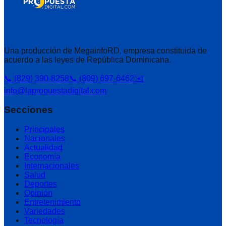
Una producción de MegainfoRD, empresa constituida de
acuerdo a las leyes de República Dominicana.
📞 (829) 390-8258
📞 (809) 697-6462
✉️
info@lapropuestadigital.com
Secciones
Principales
Nacionales
Actualidad
Economía
Internacionales
Salud
Deportes
Opinión
Entretenimiento
Variedades
Tecnología