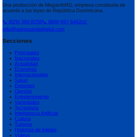
Una producción de MegainfoRD, empresa constituida de
acuerdo a las leyes de República Dominicana.
📞 (829) 390-8258
📞 (809) 697-6462
✉️
info@lapropuestadigital.com
Secciones
Principales
Nacionales
Actualidad
Economía
Internacionales
Salud
Deportes
Opinión
Entretenimiento
Variedades
Tecnología
Inteligencia Artificial
Cultura
Turismo
Historias de Interés
Videos