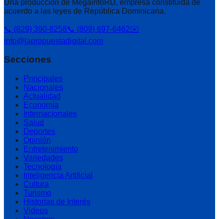
Una producción de MegainfoRD, empresa constituida de
acuerdo a las leyes de República Dominicana.
📞 (829) 390-8258
📞 (809) 697-6462
✉️
info@lapropuestadigital.com
Secciones
Principales
Nacionales
Actualidad
Economía
Internacionales
Salud
Deportes
Opinión
Entretenimiento
Variedades
Tecnología
Inteligencia Artificial
Cultura
Turismo
Historias de Interés
Videos