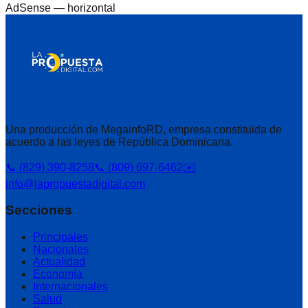
AdSense —
horizontal
Una producción de MegainfoRD, empresa constituida de
acuerdo a las leyes de República Dominicana.
📞 (829) 390-8258
📞 (809) 697-6462
✉️
info@lapropuestadigital.com
Secciones
Principales
Nacionales
Actualidad
Economía
Internacionales
Salud