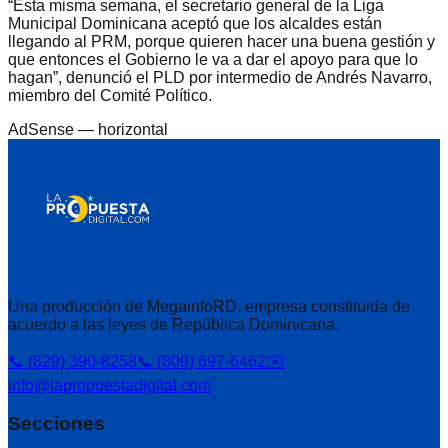
“Esta misma semana, el secretario general de la Liga
Municipal Dominicana aceptó que los alcaldes están
llegando al PRM, porque quieren hacer una buena gestión y
que entonces el Gobierno le va a dar el apoyo para que lo
hagan”, denunció el PLD por intermedio de Andrés Navarro,
miembro del Comité Político.
AdSense —
horizontal
Una producción de MegainfoRD, empresa constituida de
acuerdo a las leyes de República Dominicana.
📞 (829) 390-8258
📞 (809) 697-6462
✉️
info@lapropuestadigital.com
Secciones