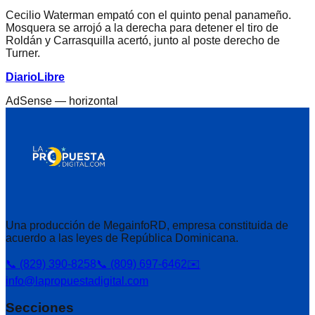
Cecilio Waterman empató con el quinto penal panameño.
Mosquera se arrojó a la derecha para detener el tiro de
Roldán y Carrasquilla acertó, junto al poste derecho de
Turner.
DiarioLibre
AdSense —
horizontal
Una producción de MegainfoRD, empresa constituida de
acuerdo a las leyes de República Dominicana.
📞 (829) 390-8258
📞 (809) 697-6462
✉️
info@lapropuestadigital.com
Secciones