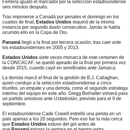
Ferreira igualó el marcador por la selección estadounidense
seis minutos después.
Tras imponerse a Canadá por penales el domingo en los
cuartos de final,
Estados Unidos
requirió de la misma
instancia por segundo duelo consecutivo. Jamás le había
ocurrido ello en la Copa de Oro.
Panamá
llegó a la final por tercera ocasión, tras caer ante
los estadounidenses en 2005 y 2013.
Estados Unidos
siete veces monarca de este certamen de
la CONCACAF, se quedó apeado de la final por primera vez
desde 2015, cuando cayó en semifinales ante Jamaica.
La derrota marcó el final de la gestión de B.J. Callaghan,
quien condujo a la selección estadounidense a cinco
triunfos, un empate y una derrota, como el segundo estratega
interino del equipo en este año. Gregg Berhalter volverá para
un partido amistoso ante Uzbekistán, previsto para el 9 de
septiembre.
El estadounidense Cade Cowell estrelló una pelota en un
palo apenas a los 20 segundos. Pero eso fue lo más cerca
que
Estados Unidos
estuvo del gol antes de
que
Panamá
tomara la ventaja en el tiempo extra.