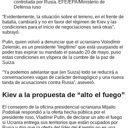
controlada por Rusia. EFE/EPA/Ministerio de
Defensa ruso
“Evidentemente, la situación sobre el terreno, en el frente de
batalla, cambiará y no en favor del régimen de Kiev y las
condiciones para el inicio de negociaciones será otras”,
subrayó.
Putin, quien volvió a denunciar que el ucraniano Volodímir
Zelenski, es un presidente “ilegítimo” que está usurpando el
poder tras expirar su mandato el pasado 20 de mayo, puso
estas condiciones en víspera de la cumbre de la paz de
Suiza.
“Ya podemos adelantar que (en Suiza) todo se reducirá a
conversaciones vagas de carácter demagógico y una nueva
tanda de acusaciones contra Rusia”, aseveró.
Kiev a la propuesta de “alto el fuego”
El consejero de la oficina presidencial ucraniana Mijailo
Podoliak respondió a la oferta hecha pública por el
presidente ruso, Vladímir Putin, de declarar un alto el fuego
si Ucrania entrega sus territorios que están ocupados por
Rusia y dijo que la oferta del líder del Kremlin no es una