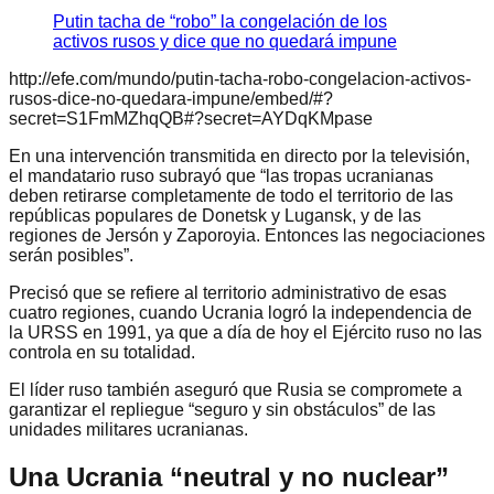
Putin tacha de “robo” la congelación de los
activos rusos y dice que no quedará impune
http://efe.com/mundo/putin-tacha-robo-congelacion-activos-
rusos-dice-no-quedara-impune/embed/#?
secret=S1FmMZhqQB#?secret=AYDqKMpase
En una intervención transmitida en directo por la televisión,
el mandatario ruso subrayó que “las tropas ucranianas
deben retirarse completamente de todo el territorio de las
repúblicas populares de Donetsk y Lugansk, y de las
regiones de Jersón y Zaporoyia. Entonces las negociaciones
serán posibles”.
Precisó que se refiere al territorio administrativo de esas
cuatro regiones, cuando Ucrania logró la independencia de
la URSS en 1991, ya que a día de hoy el Ejército ruso no las
controla en su totalidad.
El líder ruso también aseguró que Rusia se compromete a
garantizar el repliegue “seguro y sin obstáculos” de las
unidades militares ucranianas.
Una Ucrania “neutral y no nuclear”