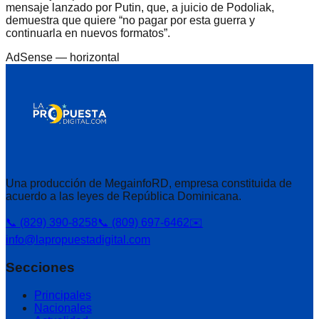
mensaje lanzado por Putin, que, a juicio de Podoliak,
demuestra que quiere “no pagar por esta guerra y
continuarla en nuevos formatos”.
AdSense —
horizontal
Una producción de MegainfoRD, empresa constituida de
acuerdo a las leyes de República Dominicana.
📞 (829) 390-8258
📞 (809) 697-6462
✉️
info@lapropuestadigital.com
Secciones
Principales
Nacionales