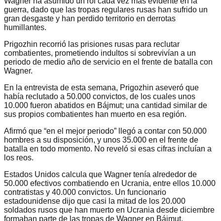
Wagner ha asumido un rol cada vez más evidente en la
guerra, dado que las tropas regulares rusas han sufrido un
gran desgaste y han perdido territorio en derrotas
humillantes.
Prigozhin recorrió las prisiones rusas para reclutar
combatientes, prometiendo indultos si sobrevivían a un
periodo de medio año de servicio en el frente de batalla con
Wagner.
En la entrevista de esta semana, Prigozhin aseveró que
había reclutado a 50.000 convictos, de los cuales unos
10.000 fueron abatidos en Bájmut; una cantidad similar de
sus propios combatientes han muerto en esa región.
Afirmó que “en el mejor periodo” llegó a contar con 50.000
hombres a su disposición, y unos 35.000 en el frente de
batalla en todo momento. No reveló si esas cifras incluían a
los reos.
Estados Unidos calcula que Wagner tenía alrededor de
50.000 efectivos combatiendo en Ucrania, entre ellos 10.000
contratistas y 40.000 convictos. Un funcionario
estadounidense dijo que casi la mitad de los 20.000
soldados rusos que han muerto en Ucrania desde diciembre
formaban parte de las tropas de Wagner en Bájmut.