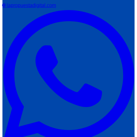
🌐 lapropuestadigital.com