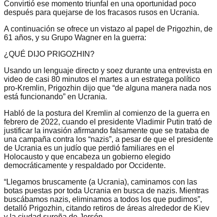
Convirtió ese momento triunfal en una oportunidad poco
después para quejarse de los fracasos rusos en Ucrania.
A continuación se ofrece un vistazo al papel de Prigozhin, de
61 años, y su Grupo Wagner en la guerra:
¿QUÉ DIJO PRIGOZHIN?
Usando un lenguaje directo y soez durante una entrevista en
video de casi 80 minutos el martes a un estratega político
pro-Kremlin, Prigozhin dijo que “de alguna manera nada nos
está funcionando” en Ucrania.
Habló de la postura del Kremlin al comienzo de la guerra en
febrero de 2022, cuando el presidente Vladimir Putin trató de
justificar la invasión afirmando falsamente que se trataba de
una campaña contra los “nazis”, a pesar de que el presidente
de Ucrania es un judío que perdió familiares en el
Holocausto y que encabeza un gobierno elegido
democráticamente y respaldado por Occidente.
“Llegamos bruscamente (a Ucrania), caminamos con las
botas puestas por toda Ucrania en busca de nazis. Mientras
buscábamos nazis, eliminamos a todos los que pudimos”,
detalló Prigozhin, citando retiros de áreas alrededor de Kiev
y la ciudad sureña de Jersón.