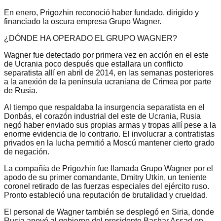
En enero, Prigozhin reconoció haber fundado, dirigido y
financiado la oscura empresa Grupo Wagner.
¿DÓNDE HA OPERADO EL GRUPO WAGNER?
Wagner fue detectado por primera vez en acción en el este
de Ucrania poco después que estallara un conflicto
separatista allí en abril de 2014, en las semanas posteriores
a la anexión de la península ucraniana de Crimea por parte
de Rusia.
Al tiempo que respaldaba la insurgencia separatista en el
Donbás, el corazón industrial del este de Ucrania, Rusia
negó haber enviado sus propias armas y tropas allí pese a la
enorme evidencia de lo contrario. El involucrar a contratistas
privados en la lucha permitió a Moscú mantener cierto grado
de negación.
La compañía de Prigozhin fue llamada Grupo Wagner por el
apodo de su primer comandante, Dmitry Utkin, un teniente
coronel retirado de las fuerzas especiales del ejército ruso.
Pronto estableció una reputación de brutalidad y crueldad.
El personal de Wagner también se desplegó en Siria, donde
Rusia apoyó al gobierno del presidente Bashar Assad en