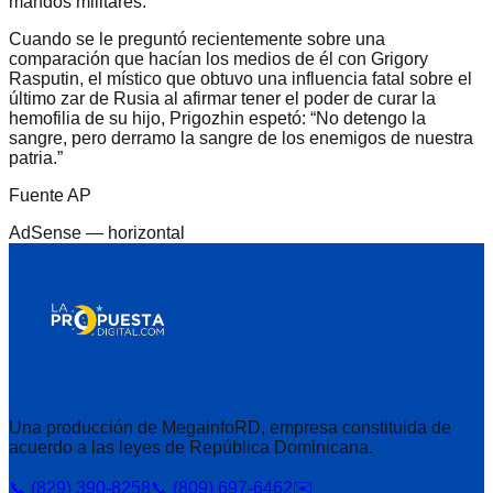
mandos militares.
Cuando se le preguntó recientemente sobre una
comparación que hacían los medios de él con Grigory
Rasputin, el místico que obtuvo una influencia fatal sobre el
último zar de Rusia al afirmar tener el poder de curar la
hemofilia de su hijo, Prigozhin espetó: “No detengo la
sangre, pero derramo la sangre de los enemigos de nuestra
patria.”
Fuente AP
AdSense —
horizontal
Una producción de MegainfoRD, empresa constituida de
acuerdo a las leyes de República Dominicana.
📞 (829) 390-8258
📞 (809) 697-6462
✉️