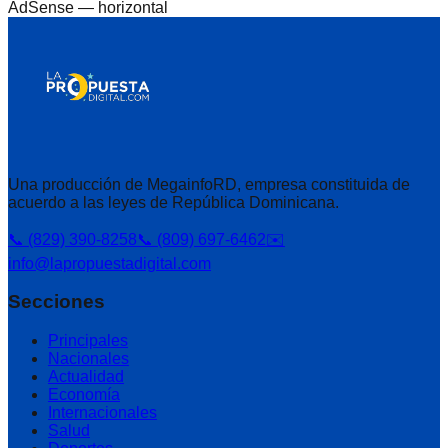
AdSense —
horizontal
Una producción de MegainfoRD, empresa constituida de
acuerdo a las leyes de República Dominicana.
📞 (829) 390-8258
📞 (809) 697-6462
✉️
info@lapropuestadigital.com
Secciones
Principales
Nacionales
Actualidad
Economía
Internacionales
Salud