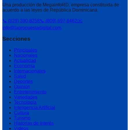
Una producción de MegainfoRD, empresa constituida de
acuerdo a las leyes de República Dominicana.
📞 (829) 390-8258
📞 (809) 697-6462
✉️
info@lapropuestadigital.com
Secciones
Principales
Nacionales
Actualidad
Economía
Internacionales
Salud
Deportes
Opinión
Entretenimiento
Variedades
Tecnología
Inteligencia Artificial
Cultura
Turismo
Historias de Interés
Videos