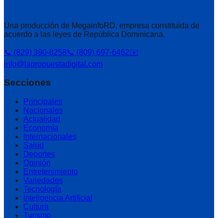
Una producción de MegainfoRD, empresa constituida de
acuerdo a las leyes de República Dominicana.
📞 (829) 390-8258
📞 (809) 697-6462
✉️
info@lapropuestadigital.com
Secciones
Principales
Nacionales
Actualidad
Economía
Internacionales
Salud
Deportes
Opinión
Entretenimiento
Variedades
Tecnología
Inteligencia Artificial
Cultura
Turismo