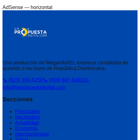
AdSense —
horizontal
Una producción de MegainfoRD, empresa constituida de
acuerdo a las leyes de República Dominicana.
📞 (829) 390-8258
📞 (809) 697-6462
✉️
info@lapropuestadigital.com
Secciones
Principales
Nacionales
Actualidad
Economía
Internacionales
Salud