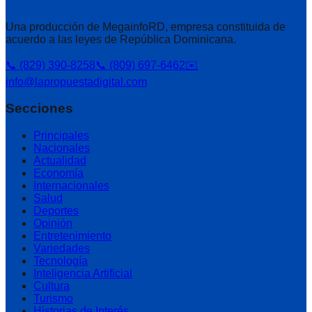
Una producción de MegainfoRD, empresa constituida de
acuerdo a las leyes de República Dominicana.
📞 (829) 390-8258
📞 (809) 697-6462
✉️
info@lapropuestadigital.com
Secciones
Principales
Nacionales
Actualidad
Economía
Internacionales
Salud
Deportes
Opinión
Entretenimiento
Variedades
Tecnología
Inteligencia Artificial
Cultura
Turismo
Historias de Interés