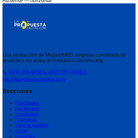
AdSense —
horizontal
Una producción de MegainfoRD, empresa constituida de
acuerdo a las leyes de República Dominicana.
📞 (829) 390-8258
📞 (809) 697-6462
✉️
info@lapropuestadigital.com
Secciones
Principales
Nacionales
Actualidad
Economía
Internacionales
Salud
Deportes