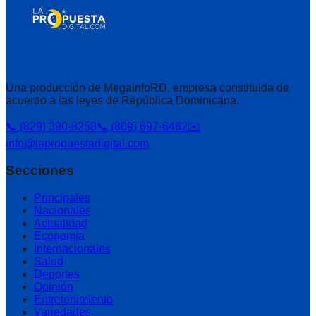
Una producción de MegainfoRD, empresa constituida de
acuerdo a las leyes de República Dominicana.
📞 (829) 390-8258
📞 (809) 697-6462
✉️
info@lapropuestadigital.com
Secciones
Principales
Nacionales
Actualidad
Economía
Internacionales
Salud
Deportes
Opinión
Entretenimiento
Variedades