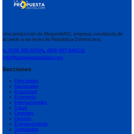
Una producción de MegainfoRD, empresa constituida de
acuerdo a las leyes de República Dominicana.
📞 (829) 390-8258
📞 (809) 697-6462
✉️
info@lapropuestadigital.com
Secciones
Principales
Nacionales
Actualidad
Economía
Internacionales
Salud
Deportes
Opinión
Entretenimiento
Variedades