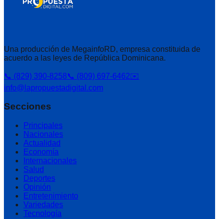
Una producción de MegainfoRD, empresa constituida de
acuerdo a las leyes de República Dominicana.
📞 (829) 390-8258
📞 (809) 697-6462
✉️
info@lapropuestadigital.com
Secciones
Principales
Nacionales
Actualidad
Economía
Internacionales
Salud
Deportes
Opinión
Entretenimiento
Variedades
Tecnología