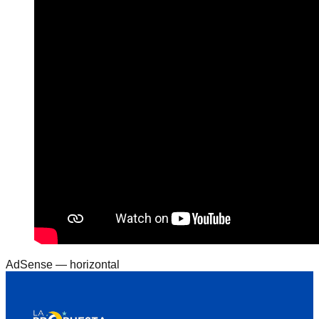
AdSense —
horizontal