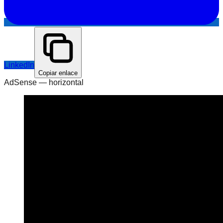
LinkedIn
Copiar enlace
AdSense —
horizontal