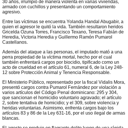
30 años, irrumpió de manera violenta en varias viviendas,
armado con cuchillos y presentando un comportamiento
agresivo.
Entre las víctimas se encuentra Yolanda Handal Abugabir, a
quien el agresor le quitó la vida. También resultaron heridos
Gricelda Ozuna Torres, Francisco Texano, Teresa Fabián de
Heredia, Victoria Heredia y Guillermo Ramón Pumarol
Castellanos.
Además del ataque a las personas, el imputado mató a una
perra propiedad de la víctima mortal, hecho por el cual
también enfrentará cargos por biocidio, tipificado como un
acto de crueldad en el artículo 61, numeral 6, de la Ley 248-
12 sobre Protección Animal y Tenencia Responsable.
El Ministerio Público, representado por la fiscal Vidalis Mora,
presentó cargos contra Pumarol Fernández por violación a
varios artículos del Código Penal dominicano: 295 y 304,
que sancionan el homicidio voluntario agravado; el artículo
2, sobre tentativa de homicidio; y el 309, sobre violencia y
heridas voluntarias. Asimismo, enfrenta cargos bajo los
artículos 83 y 86 de la Ley 631-16, por el uso ilegal de armas
blancas.
El arresto se produjo en flagrante delito luego de una rápida