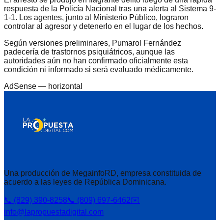
respuesta de la Policía Nacional tras una alerta al Sistema 9-
1-1. Los agentes, junto al Ministerio Público, lograron
controlar al agresor y detenerlo en el lugar de los hechos.
Según versiones preliminares, Pumarol Fernández
padecería de trastornos psiquiátricos, aunque las
autoridades aún no han confirmado oficialmente esta
condición ni informado si será evaluado médicamente.
AdSense —
horizontal
Una producción de MegainfoRD, empresa constituida de
acuerdo a las leyes de República Dominicana.
📞 (829) 390-8258
📞 (809) 697-6462
✉️
info@lapropuestadigital.com