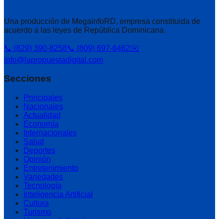
Una producción de MegainfoRD, empresa constituida de
acuerdo a las leyes de República Dominicana.
📞 (829) 390-8258
📞 (809) 697-6462
✉️
info@lapropuestadigital.com
Secciones
Principales
Nacionales
Actualidad
Economía
Internacionales
Salud
Deportes
Opinión
Entretenimiento
Variedades
Tecnología
Inteligencia Artificial
Cultura
Turismo