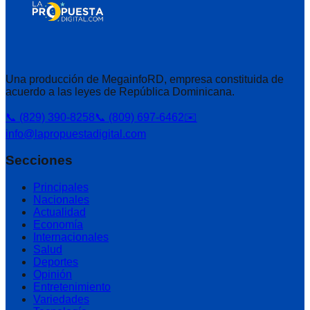
Una producción de MegainfoRD, empresa constituida de
acuerdo a las leyes de República Dominicana.
📞 (829) 390-8258
📞 (809) 697-6462
✉️
info@lapropuestadigital.com
Secciones
Principales
Nacionales
Actualidad
Economía
Internacionales
Salud
Deportes
Opinión
Entretenimiento
Variedades