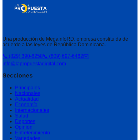
Una producción de MegainfoRD, empresa constituida de
acuerdo a las leyes de República Dominicana.
📞 (829) 390-8258
📞 (809) 697-6462
✉️
info@lapropuestadigital.com
Secciones
Principales
Nacionales
Actualidad
Economía
Internacionales
Salud
Deportes
Opinión
Entretenimiento
Variedades