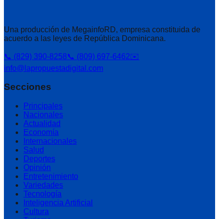
Una producción de MegainfoRD, empresa constituida de
acuerdo a las leyes de República Dominicana.
📞 (829) 390-8258
📞 (809) 697-6462
✉️
info@lapropuestadigital.com
Secciones
Principales
Nacionales
Actualidad
Economía
Internacionales
Salud
Deportes
Opinión
Entretenimiento
Variedades
Tecnología
Inteligencia Artificial
Cultura