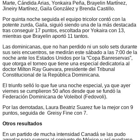
Marte, Cándida Arias, Yonkaira Peña, Brayelin Martínez,
Jineiry Martínez, Gaila González y Brenda Castillo.
Por quinta noche seguida el equipo tricolor contó con la
potente zurda, Gaila, siguió siendo una de la más destacada
tras conseguir 17 puntos, escoltada por Yokaira con 13,
mientras que Brayelin aportó 11 tantos.
Las dominicanas, que no han perdido ni un solo sets durante
sus seis encuentros, se medirán este sábado a las 7:00 de la
noche ante los Estados Unidos por la “Copa Banreservas”,
que otorga el torneo que tiene una especial dedicatoria al
doctor Milton Ray Guevara, presidente del Tribunal
Constitucional de la República Dominicana.
El triunfo selló lo que fue una noche especial, ya que ayer
viernes se cumplieron 50 años desde que se fundó la
Federación Dominicana de Voleibol (Fedovoli).
Por las derrotadas, Laura Beatriz Suarez fue la mejor con 9
puntos, seguida de Greisy Fine con 7.
Otros resultados
En un partido de mucha intensidad Canadá se las pudo
arreglar para superar al conjunto de México y así quedarse