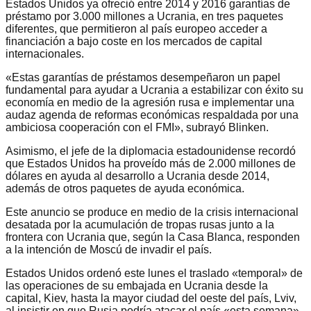
Estados Unidos ya ofreció entre 2014 y 2016 garantías de
préstamo por 3.000 millones a Ucrania, en tres paquetes
diferentes, que permitieron al país europeo acceder a
financiación a bajo coste en los mercados de capital
internacionales.
«Estas garantías de préstamos desempeñaron un papel
fundamental para ayudar a Ucrania a estabilizar con éxito su
economía en medio de la agresión rusa e implementar una
audaz agenda de reformas económicas respaldada por una
ambiciosa cooperación con el FMI», subrayó Blinken.
Asimismo, el jefe de la diplomacia estadounidense recordó
que Estados Unidos ha proveído más de 2.000 millones de
dólares en ayuda al desarrollo a Ucrania desde 2014,
además de otros paquetes de ayuda económica.
Este anuncio se produce en medio de la crisis internacional
desatada por la acumulación de tropas rusas junto a la
frontera con Ucrania que, según la Casa Blanca, responden
a la intención de Moscú de invadir el país.
Estados Unidos ordenó este lunes el traslado «temporal» de
las operaciones de su embajada en Ucrania desde la
capital, Kiev, hasta la mayor ciudad del oeste del país, Lviv,
al insistir en que Rusia podría atacar el país «esta semana».