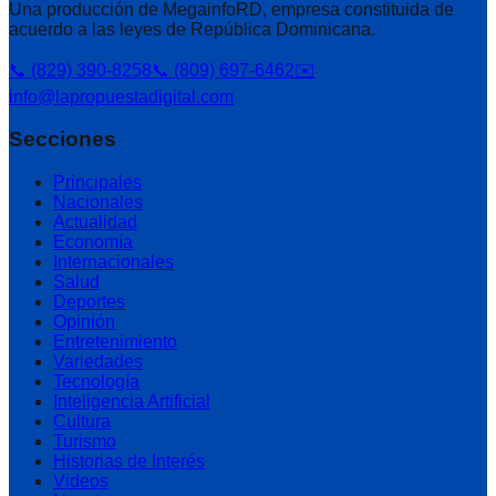
Una producción de MegainfoRD, empresa constituida de
acuerdo a las leyes de República Dominicana.
📞 (829) 390-8258
📞 (809) 697-6462
✉️
info@lapropuestadigital.com
Secciones
Principales
Nacionales
Actualidad
Economía
Internacionales
Salud
Deportes
Opinión
Entretenimiento
Variedades
Tecnología
Inteligencia Artificial
Cultura
Turismo
Historias de Interés
Videos