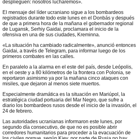
desplieguen: nosotros lucharemos».
El mensaje del líder ucraniano sigue a los bombardeos
registrados durante todo este lunes en el Donbás y después
de que a primera hora de la mañana el gobernador regional
de Lugansk, Serhiy Gaidai, proclamara el inicio de la
ofensiva en una de sus ciudades, Kreminna.
«La situación ha cambiado radicalmente», anunció entonces
Gaidai, a través de Telegram, para informar luego de los
primeros combates en las calles.
En paralelo a la alarma en el este del país, desde Leópolis,
en el oeste y a 80 kilómetros de la frontera con Polonia, se
reportaron asimismo ya por la mañana cinco ataques con
misiles, que dejaron al menos siete muertos.
Especialmente dramática es la situación en Mariúpol, la
estratégica ciudad portuaria del Mar Negro, que sufre a
diario los bombardeos rusos desde el inicio de la invasión, el
24 de febrero.
Las autoridades ucranianas informaron este lunes, por
segundo día consecutivo, de que no es posible abrir
corredores humanitarios para proceder a la evacuación de
los civiles porque, según Kiev, por parte de Rusia no hay