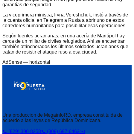
garantías de seguridad.
La viceprimera ministra, Iryna Vereshchuk, instó a través de
la cuenta oficial en Telegram a Rusia a abrir uno de estos
corredores humanitarios para posibilitar esas operaciones.
Según fuentes ucranianas, en una acería de Mariúpol hay
cerca de un millar de civiles refugiados. Ahí se encuentran
también atrincherados los últimos soldados ucranianos que
tratan de resistir el ataque ruso a esa ciudad.
AdSense —
horizontal
Una producción de MegainfoRD, empresa constituida de
acuerdo a las leyes de República Dominicana.
📞 (829) 390-8258
📞 (809) 697-6462
✉️