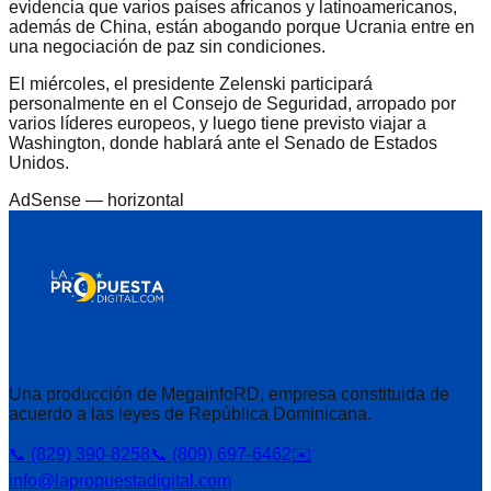
evidencia que varios países africanos y latinoamericanos,
además de China, están abogando porque Ucrania entre en
una negociación de paz sin condiciones.
El miércoles, el presidente Zelenski participará
personalmente en el Consejo de Seguridad, arropado por
varios líderes europeos, y luego tiene previsto viajar a
Washington, donde hablará ante el Senado de Estados
Unidos.
AdSense —
horizontal
Una producción de MegainfoRD, empresa constituida de
acuerdo a las leyes de República Dominicana.
📞 (829) 390-8258
📞 (809) 697-6462
✉️
info@lapropuestadigital.com