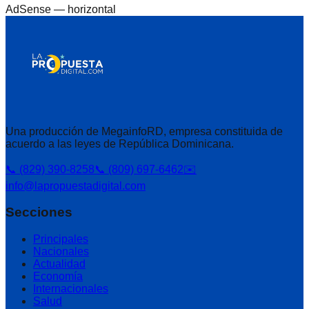
AdSense —
horizontal
Una producción de MegainfoRD, empresa constituida de
acuerdo a las leyes de República Dominicana.
📞 (829) 390-8258
📞 (809) 697-6462
✉️
info@lapropuestadigital.com
Secciones
Principales
Nacionales
Actualidad
Economía
Internacionales
Salud