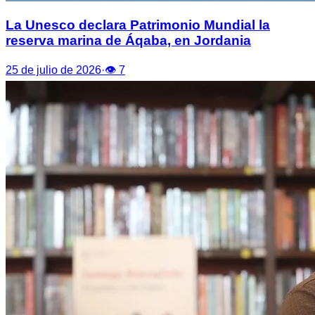
La Unesco declara Patrimonio Mundial la
reserva marina de Áqaba, en Jordania
25 de julio de 2026
·
👁
7