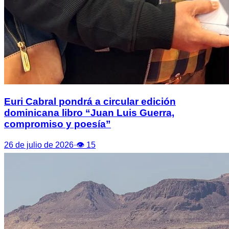
Euri Cabral pondrá a circular edición
dominicana libro “Juan Luis Guerra,
compromiso y poesía”
26 de julio de 2026
·
👁
15