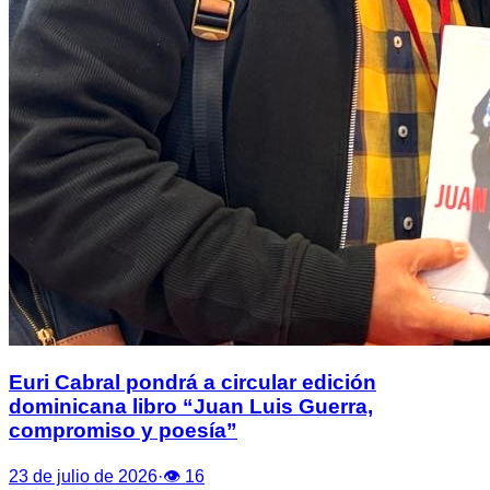
Euri Cabral pondrá a circular edición
dominicana libro “Juan Luis Guerra,
compromiso y poesía”
23 de julio de 2026
·
👁
16