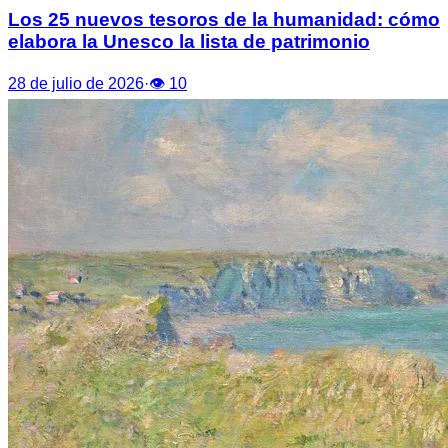
Los 25 nuevos tesoros de la humanidad: cómo
elabora la Unesco la lista de patrimonio
28 de julio de 2026
·
👁
10