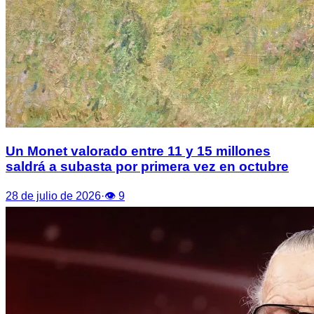
Un Monet valorado entre 11 y 15 millones
saldrá a subasta por primera vez en octubre
28 de julio de 2026
·
👁
9