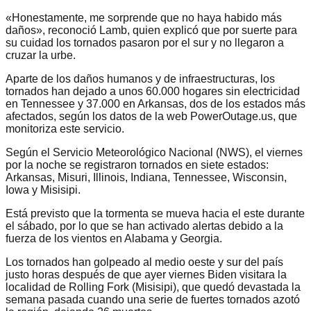
«Honestamente, me sorprende que no haya habido más
daños», reconoció Lamb, quien explicó que por suerte para
su cuidad los tornados pasaron por el sur y no llegaron a
cruzar la urbe.
Aparte de los daños humanos y de infraestructuras, los
tornados han dejado a unos 60.000 hogares sin electricidad
en Tennessee y 37.000 en Arkansas, dos de los estados más
afectados, según los datos de la web PowerOutage.us, que
monitoriza este servicio.
Según el Servicio Meteorológico Nacional (NWS), el viernes
por la noche se registraron tornados en siete estados:
Arkansas, Misuri, Illinois, Indiana, Tennessee, Wisconsin,
Iowa y Misisipi.
Está previsto que la tormenta se mueva hacia el este durante
el sábado, por lo que se han activado alertas debido a la
fuerza de los vientos en Alabama y Georgia.
Los tornados han golpeado al medio oeste y sur del país
justo horas después de que ayer viernes Biden visitara la
localidad de Rolling Fork (Misisipi), que quedó devastada la
semana pasada cuando una serie de fuertes tornados azotó