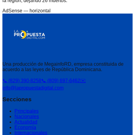
la región, dejando 26 muertos.
AdSense —
horizontal
Una producción de MegainfoRD, empresa constituida de
acuerdo a las leyes de República Dominicana.
📞 (829) 390-8258
📞 (809) 697-6462
✉️
info@lapropuestadigital.com
Secciones
Principales
Nacionales
Actualidad
Economía
Internacionales