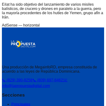
Eilat ha sido objetivo del lanzamiento de varios misiles
balísticos, de crucero y drones en paralelo a la guerra, pero
la mayoría procedentes de los hutíes de Yemen, grupo afín a
Irán.
AdSense —
horizontal
Una producción de MegainfoRD, empresa constituida de
acuerdo a las leyes de República Dominicana.
📞 (829) 390-8258
📞 (809) 697-6462
✉️
info@lapropuestadigital.com
Secciones
Principales