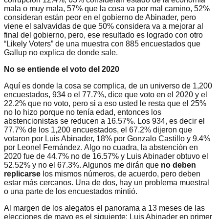
mala o muy mala, 57% que la cosa va por mal camino, 52%
consideran están peor en el gobierno de Abinader, pero
viene el salvavidas de que 50% considera va a mejorar al
final del gobierno, pero, ese resultado es logrado con otro
“Likely Voters” de una muestra con 885 encuestados que
Gallup no explica de donde sale.
No se entiende el voto del 2020
Aquí es donde la cosa se complica, de un universo de 1,200
encuestados, 934 o el 77.7%, dice que voto en el 2020 y el
22.2% que no voto, pero si a eso usted le resta que el 25%
no lo hizo porque no tenía edad, entonces los
abstencionistas se reducen a 16.57%. Los 934, es decir el
77.7% de los 1,200 encuestados, el 67.2% dijeron que
votaron por Luis Abinader, 18% por Gonzalo Castillo y 9.4%
por Leonel Fernández. Algo no cuadra, la abstención en
2020 fue de 44.7% no de 16.57% y Luis Abinader obtuvo el
52.52% y no el 67.3%. Algunos me dirán que
no deben
replicarse
los mismos números, de acuerdo, pero deben
estar más cercanos. Una de dos, hay un problema muestral
o una parte de los encuestados mintió.
Al margen de los alegatos el panorama a 13 meses de las
elecciones de mayo es el siguiente: Luis Abinader en primer