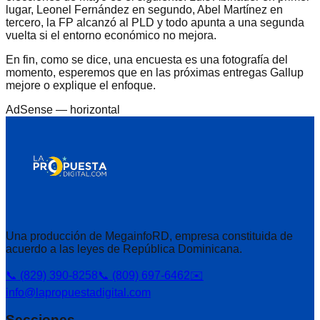
lugar, Leonel Fernández en segundo, Abel Martínez en
tercero, la FP alcanzó al PLD y todo apunta a una segunda
vuelta si el entorno económico no mejora.
En fin, como se dice, una encuesta es una fotografía del
momento, esperemos que en las próximas entregas Gallup
mejore o explique el enfoque.
AdSense —
horizontal
Una producción de MegainfoRD, empresa constituida de
acuerdo a las leyes de República Dominicana.
📞 (829) 390-8258
📞 (809) 697-6462
✉️
info@lapropuestadigital.com
Secciones