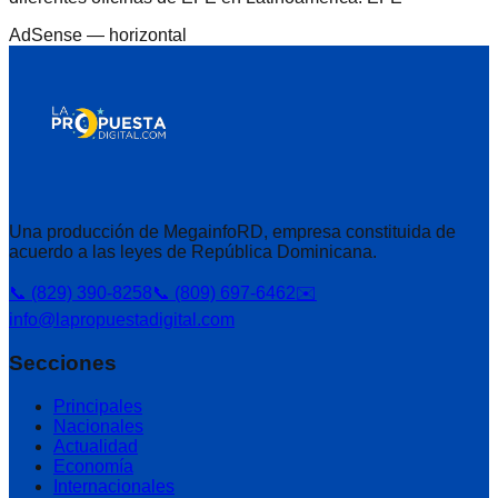
AdSense —
horizontal
Una producción de MegainfoRD, empresa constituida de
acuerdo a las leyes de República Dominicana.
📞 (829) 390-8258
📞 (809) 697-6462
✉️
info@lapropuestadigital.com
Secciones
Principales
Nacionales
Actualidad
Economía
Internacionales