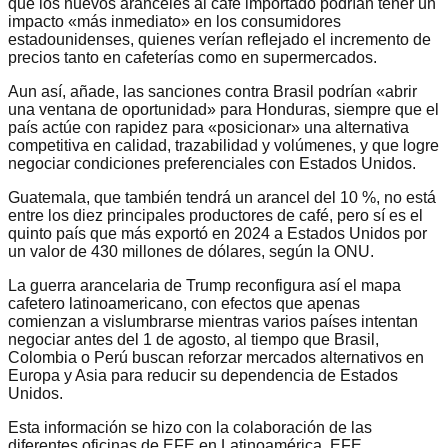
que los nuevos aranceles al café importado podrían tener un
impacto «más inmediato» en los consumidores
estadounidenses, quienes verían reflejado el incremento de
precios tanto en cafeterías como en supermercados.
Aun así, añade, las sanciones contra Brasil podrían «abrir
una ventana de oportunidad» para Honduras, siempre que el
país actúe con rapidez para «posicionar» una alternativa
competitiva en calidad, trazabilidad y volúmenes, y que logre
negociar condiciones preferenciales con Estados Unidos.
Guatemala, que también tendrá un arancel del 10 %, no está
entre los diez principales productores de café, pero sí es el
quinto país que más exportó en 2024 a Estados Unidos por
un valor de 430 millones de dólares, según la ONU.
La guerra arancelaria de Trump reconfigura así el mapa
cafetero latinoamericano, con efectos que apenas
comienzan a vislumbrarse mientras varios países intentan
negociar antes del 1 de agosto, al tiempo que Brasil,
Colombia o Perú buscan reforzar mercados alternativos en
Europa y Asia para reducir su dependencia de Estados
Unidos.
Esta información se hizo con la colaboración de las
diferentes oficinas de EFE en Latinoamérica. EFE